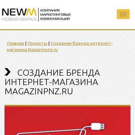
Toggl
navig
Главная
|
Проекты
|
Создание бренда интернет-
магазина Magazinpnz.ru
СОЗДАНИЕ БРЕНДА
ИНТЕРНЕТ-МАГАЗИНА
MAGAZINPNZ.RU