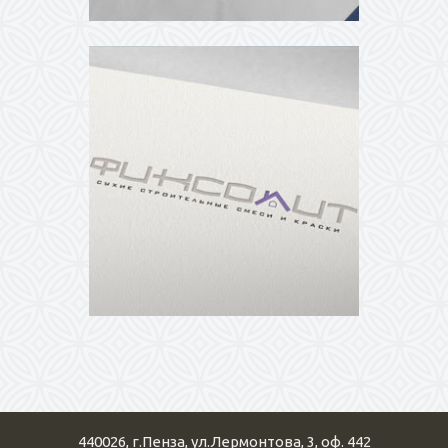
440026
,
г.Пенза
,
ул.Лермонтова, 3, оф. 442