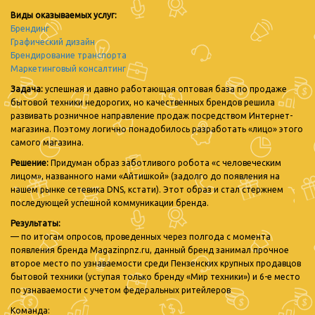
Виды оказываемых услуг:
Брендинг
Графический дизайн
Брендирование транспорта
Маркетинговый консалтинг
Задача:
успешная и давно работающая оптовая база по продаже
бытовой техники недорогих, но качественных брендов решила
развивать розничное направление продаж посредством Интернет-
магазина. Поэтому логично понадобилось разработать «лицо» этого
самого магазина.
Решение:
Придуман образ заботливого робота «с человеческим
лицом», названного нами «Айтишкой» (задолго до появления на
нашем рынке сетевика DNS, кстати). Этот образ и стал стержнем
последующей успешной коммуникации бренда.
Результаты:
— по итогам опросов, проведенных через полгода с момента
появления бренда Magazinpnz.ru, данный бренд занимал прочное
второе место по узнаваемости среди Пензенских крупных продавцов
бытовой техники (уступая только бренду «Мир техники») и 6-е место
по узнаваемости с учетом федеральных ритейлеров
Команда: